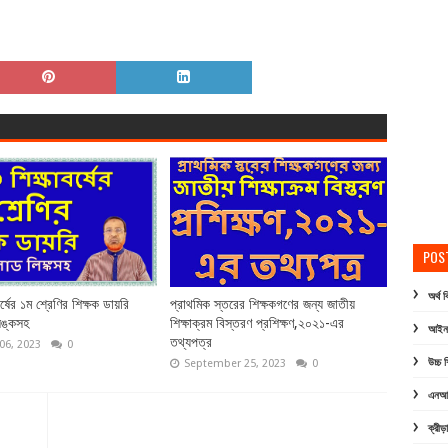
POS
অর্থ 
্ষের ১ম শ্রেণির শিক্ষক ডায়রি
প্রাথমিক স্তরের শিক্ষকগণের জন্য জাতীয়
ঙ্কসহ
শিক্ষাক্রম বিস্তরণ প্রশিক্ষণ,২০২১-এর
আইন ও
তথ্যপত্র
06, 2023
0
উচ্চ শ
September 25, 2023
0
এনআইড
ক্রীড়