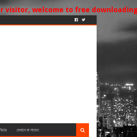
or, welcome to
free downloading blog si
িচার
যেখানে যা পাবেন: