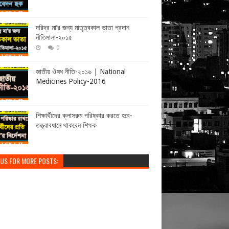
দরিদ্র মা’র জন্য মাতৃত্বকাল ভাতা প্রদান
নীতিমালা-২০১৫
0
জাতীয় ঔষধ নীতি-২০১৬ | National
Medicines Policy-2016
শিক্ষার্থীদের ক্লাসরুম পরিষ্কার করতে হবে-
তত্ত্বাবধানে থাকবেন শিক্ষক
 US FOR MORE POSTS: