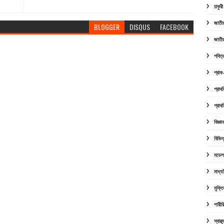
চাকুর
জাতীয়
BLOGGER
DISQUS
FACEBOOK
জাতীয়
পবিত
প্রাক-
প্রাথ
প্রাথ
বিজ্ঞ
বিভিন
মডেল 
মাধ্য
মুক্ত
শারীরি
স্বাস্