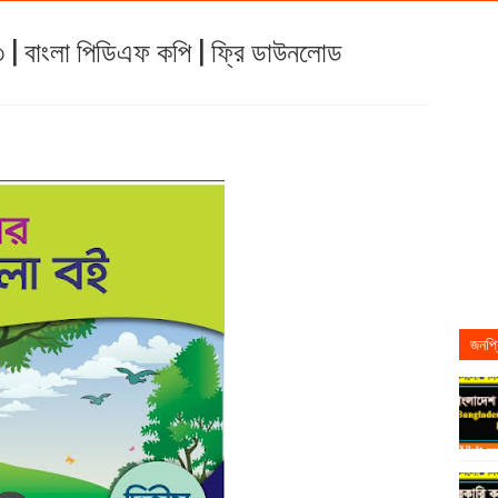
২৩ | বাংলা পিডিএফ কপি | ফ্রি ডাউনলোড
জনপ্র