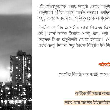
এই পাঠ্যপুস্তকে কথায় সংখ্যা লেখার অনুশ
অনুশীলন গণিত বিষয়ে অর্জন করবে। ভাষিক প
সুদৃঢ় করার জন্য বাংলা পাঠ্যপুস্তকে সংখ্যা-
দ্বিতীয় শ্রেণির এ পর্যায়ে ভাষা শিখনের বি
হয়। ভাষা দক্ষতা হিসাবে শোনা, বলা, পড়া ও
সহায়ক শিখন-অনুশীলনী দেওয়া হয়েছে। শোনা
করার জন্য শিক্ষক শ্রেণিকক্ষে নিম্নলিখি
পাঠ্যব
পোস্টের
নিয়মিত
আপডেট
পেতে
আর্টিকেলটি
ভালো
লাগল
শেয়ার
করে
আপনার
টাইমলাইন