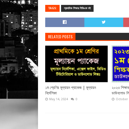
TAGS:
প্রাথমিক শিক্ষার পিডিএফ বই
RELATED POSTS
১ম শ্রেণির মূল্যায়ন প্যাকেজ | মূল্যায়ন
২০২৩ শিক্ষাবর
নির্দেশিকা
ডাউনলোড লি
May 14, 2024
0
October 