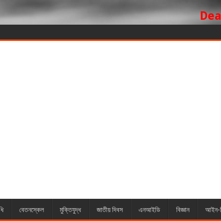
Dear visit
ধি
বেতনস্কেল
মুক্তিযুদ্ধ
জাতীয় দিবস
এনআইডি
বিজ্ঞান
আইন-ব