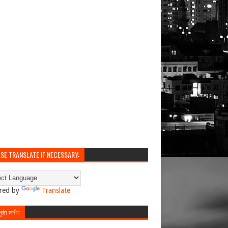
SE TRANSLATE IF NECESSARY:
red by
Translate
ষ্ঠা দর্শণ: