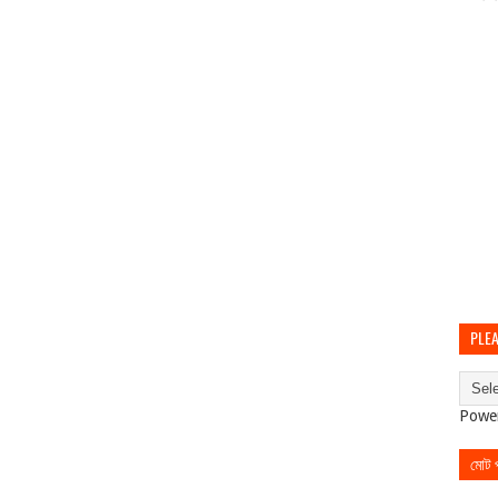
PLEA
Powe
মোট পৃ