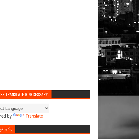
SE TRANSLATE IF NECESSARY:
red by
Translate
ষ্ঠা দর্শণ: