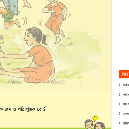
POS
অর্থ 
আইন ও
উচ্চ শ
এনআইড
ক্রীড়