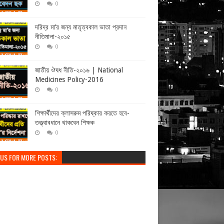
0
দরিদ্র মা’র জন্য মাতৃত্বকাল ভাতা প্রদান
নীতিমালা-২০১৫
0
জাতীয় ঔষধ নীতি-২০১৬ | National
Medicines Policy-2016
0
শিক্ষার্থীদের ক্লাসরুম পরিষ্কার করতে হবে-
তত্ত্বাবধানে থাকবেন শিক্ষক
0
 US FOR MORE POSTS: