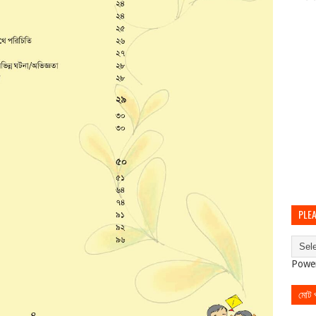
PLEA
Powe
মোট পৃ