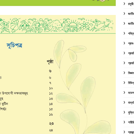
চাকুর
জাতীয়
জাতীয়
পবিত
প্রাক-
প্রাথ
প্রাথ
বিজ্ঞ
বিভিন
মডেল 
মাধ্য
মুক্ত
শারীরি
স্বাস্