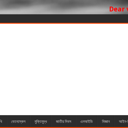
Dear visitor, 
ধি
বেতনস্কেল
মুক্তিযুদ্ধ
জাতীয় দিবস
এনআইডি
বিজ্ঞান
আইন-ব